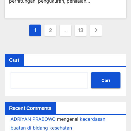
perhitungan, pengukuran, penilaian…
Paginasi
1
2
…
13
pos
Cari
Cari
Recent Comments
ADRIYAN PRABOWO
mengenai
kecerdasan
buatan di bidang kesehatan