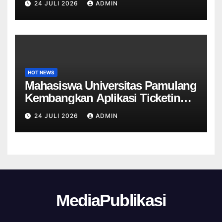
24 JULI 2026
ADMIN
untuk SDN Curug 4
HOT NEWS
Mahasiswa Universitas Pamulang
Kembangkan Aplikasi Ticketing
Helpdesk untuk Divisi Sapras
24 JULI 2026
ADMIN
Universitas Tangerang raya
MediaPublikasi