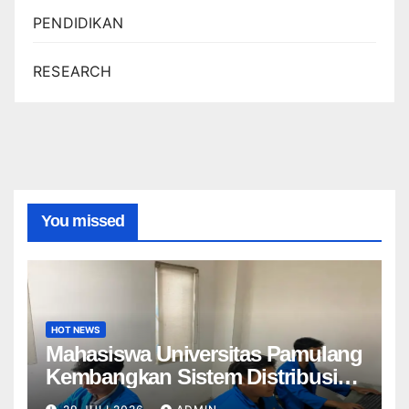
PENDIDIKAN
RESEARCH
You missed
HOT NEWS
Mahasiswa Universitas Pamulang
Kembangkan Sistem Distribusi
Produk Digital Berbasis API dan