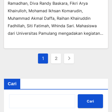
Ramadhan, Diva Randy Baskara, Fikri Arya
Khairulloh, Mohamad Ikhsan Komarudin,
Muhammad Akmal Daffa, Raihan Khairuddin
Fadhillah, Siti Fatimah, Whinda Sari. Mahasiswa
dari Universitas Pamulang mengadakan kegiatan…
Paginasi
1
2
pos
Cari
Cari