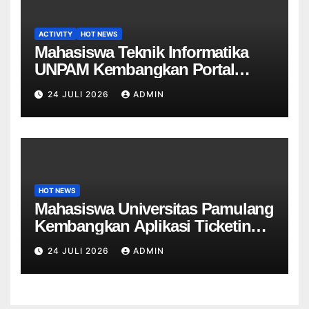
ACTIVITY
HOT NEWS
Mahasiswa Teknik Informatika
UNPAM Kembangkan Portal
Informasi Sekolah Berbasis Web
24 JULI 2026
ADMIN
untuk SDN Curug 4
HOT NEWS
Mahasiswa Universitas Pamulang
Kembangkan Aplikasi Ticketing
Helpdesk untuk Divisi Sapras
24 JULI 2026
ADMIN
Universitas Tangerang raya