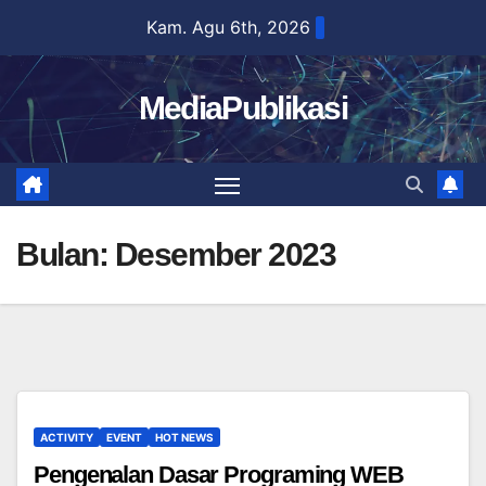
Skip
Kam. Agu 6th, 2026
to
content
MediaPublikasi
Bulan:
Desember 2023
ACTIVITY
EVENT
HOT NEWS
Pengenalan Dasar Programing WEB