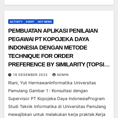
ACTIVITY
EVENT
HOT NEWS
PEMBUATAN APLIKASI PENILAIAN
PEGAWAI PT KOPOJEKA DAYA
INDONESIA DENGAN METODE
TECHNIQUE FOR ORDER
PREFERENCE BY SIMILARITY (TOPSIS)
BERBASIS WEB
19 DESEMBER 2023
ADMIN
Riani, Yuli HermawanInformatika Universitas
Pamulang Gambar 1 : Konsultasi dengan
Supervisor PT Kopojeka Daya IndonesiaProgram
Studi Teknik Informatika di Universitas Pamulang
mewajibkan untuk melakukan kerja praktek.Kerja