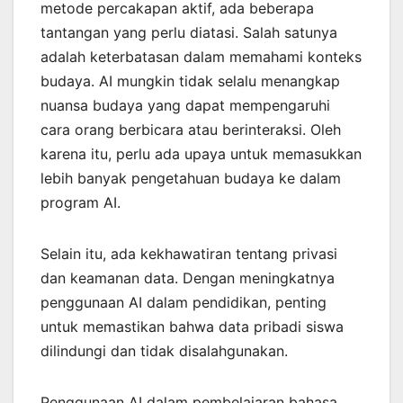
metode percakapan aktif, ada beberapa
tantangan yang perlu diatasi. Salah satunya
adalah keterbatasan dalam memahami konteks
budaya. AI mungkin tidak selalu menangkap
nuansa budaya yang dapat mempengaruhi
cara orang berbicara atau berinteraksi. Oleh
karena itu, perlu ada upaya untuk memasukkan
lebih banyak pengetahuan budaya ke dalam
program AI.
Selain itu, ada kekhawatiran tentang privasi
dan keamanan data. Dengan meningkatnya
penggunaan AI dalam pendidikan, penting
untuk memastikan bahwa data pribadi siswa
dilindungi dan tidak disalahgunakan.
Penggunaan AI dalam pembelajaran bahasa