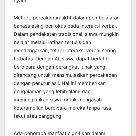
nyata.
Metode percakapan aktif dalam pembelajaran
bahasa asing berfokus pada interaksi verbal.
Dalam pendekatan tradisional, siswa mungkin
belajar melalui latihan tertulis dan
mendengarkan, tetapi interaksi verbal sering
terbatas. Dengan AI, siswa dapat berlatih
berbicara dengan perangkat lunak yang
dirancang untuk mensimulasikan percakapan
dengan penutur asli. Hal ini memberikan
pengalaman yang lebih alami dan
memungkinkan siswa untuk mengasah
keterampilan berbicara mereka tanpa rasa
takut atau canggung.
Ada beberapa manfaat signifikan dalam