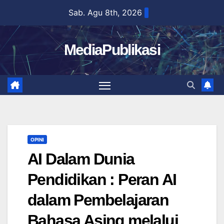
Skip
Sab. Agu 8th, 2026
to
content
MediaPublikasi
OPINI
AI Dalam Dunia
Pendidikan : Peran AI
dalam Pembelajaran
Bahasa Asing melalui