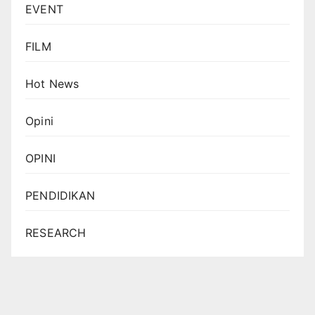
EVENT
FILM
Hot News
Opini
OPINI
PENDIDIKAN
RESEARCH