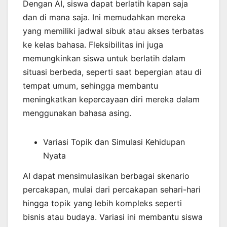
Dengan AI, siswa dapat berlatih kapan saja
dan di mana saja. Ini memudahkan mereka
yang memiliki jadwal sibuk atau akses terbatas
ke kelas bahasa. Fleksibilitas ini juga
memungkinkan siswa untuk berlatih dalam
situasi berbeda, seperti saat bepergian atau di
tempat umum, sehingga membantu
meningkatkan kepercayaan diri mereka dalam
menggunakan bahasa asing.
Variasi Topik dan Simulasi Kehidupan
Nyata
AI dapat mensimulasikan berbagai skenario
percakapan, mulai dari percakapan sehari-hari
hingga topik yang lebih kompleks seperti
bisnis atau budaya. Variasi ini membantu siswa