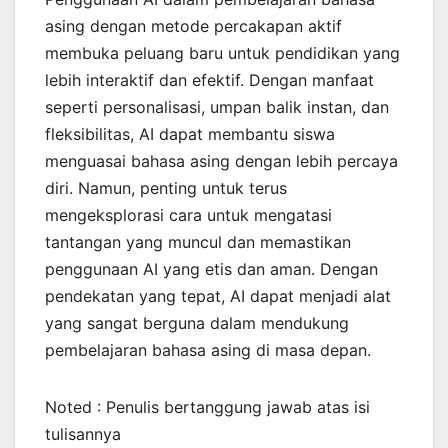
asing dengan metode percakapan aktif
membuka peluang baru untuk pendidikan yang
lebih interaktif dan efektif. Dengan manfaat
seperti personalisasi, umpan balik instan, dan
fleksibilitas, AI dapat membantu siswa
menguasai bahasa asing dengan lebih percaya
diri. Namun, penting untuk terus
mengeksplorasi cara untuk mengatasi
tantangan yang muncul dan memastikan
penggunaan AI yang etis dan aman. Dengan
pendekatan yang tepat, AI dapat menjadi alat
yang sangat berguna dalam mendukung
pembelajaran bahasa asing di masa depan.
Noted : Penulis bertanggung jawab atas isi
tulisannya