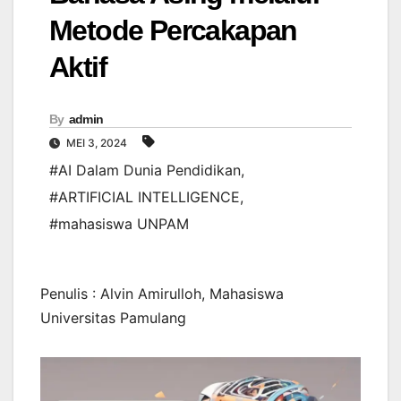
Metode Percakapan
Aktif
By
admin
MEI 3, 2024
#AI Dalam Dunia Pendidikan
,
#ARTIFICIAL INTELLIGENCE
,
#mahasiswa UNPAM
Penulis : Alvin Amirulloh, Mahasiswa
Universitas Pamulang