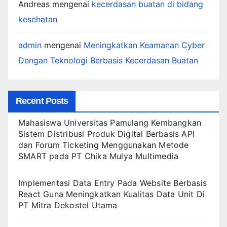
Andreas
mengenai
kecerdasan buatan di bidang
kesehatan
admin
mengenai
Meningkatkan Keamanan Cyber
Dengan Teknologi Berbasis Kecerdasan Buatan
Recent Posts
Mahasiswa Universitas Pamulang Kembangkan
Sistem Distribusi Produk Digital Berbasis API
dan Forum Ticketing Menggunakan Metode
SMART pada PT Chika Mulya Multimedia
Implementasi Data Entry Pada Website Berbasis
React Guna Meningkatkan Kualitas Data Unit Di
PT Mitra Dekostel Utama