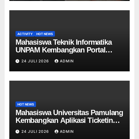
ACTIVITY
HOT NEWS
Mahasiswa Teknik Informatika
UNPAM Kembangkan Portal
Informasi Sekolah Berbasis Web
24 JULI 2026
ADMIN
untuk SDN Curug 4
HOT NEWS
Mahasiswa Universitas Pamulang
Kembangkan Aplikasi Ticketing
Helpdesk untuk Divisi Sapras
24 JULI 2026
ADMIN
Universitas Tangerang raya