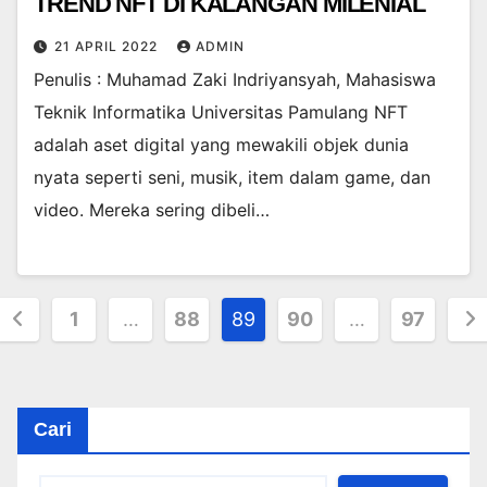
TREND NFT DI KALANGAN MILENIAL
21 APRIL 2022
ADMIN
Penulis : Muhamad Zaki Indriyansyah, Mahasiswa
Teknik Informatika Universitas Pamulang NFT
adalah aset digital yang mewakili objek dunia
nyata seperti seni, musik, item dalam game, dan
video. Mereka sering dibeli…
Paginasi
1
…
88
89
90
…
97
pos
Cari