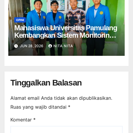
OPINI
Mahasiswa Universitas Pamulang
Kembangkan Sistem Monitoring
Kehadiran di SMP
JUN 28, 2026
NITA NITA
Muhammadiyah 37 Parung
Tinggalkan Balasan
Alamat email Anda tidak akan dipublikasikan.
Ruas yang wajib ditandai
*
Komentar
*