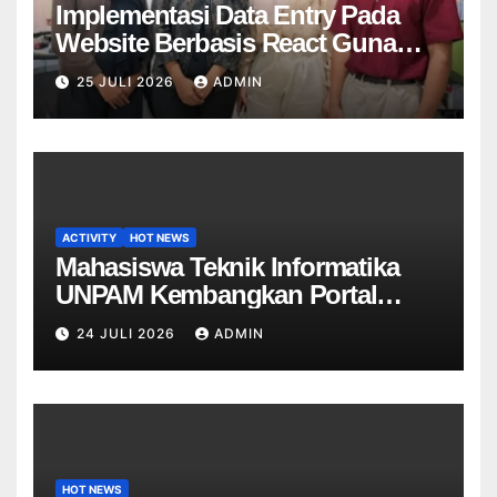
Implementasi Data Entry Pada
Website Berbasis React Guna
Meningkatkan Kualitas Data Unit
25 JULI 2026
ADMIN
Di PT Mitra Dekostel Utama
ACTIVITY
HOT NEWS
Mahasiswa Teknik Informatika
UNPAM Kembangkan Portal
Informasi Sekolah Berbasis Web
24 JULI 2026
ADMIN
untuk SDN Curug 4
HOT NEWS