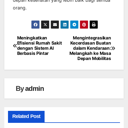
depan kesehatan yang lebih baik bagi semua
orang.
Meningkatkan
Mengintegrasikan
Navigasi
Efisiensi Rumah Sakit
Kecerdasan Buatan
dengan Sistem AI
dalam Kendaraan:
pos
Berbasis Pintar
Melangkah ke Masa
Depan Mobilitas
By
admin
Related Post