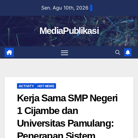
Skip
Sen. Agu 10th, 2026
to
content
MediaPublikasi
ACTIVITY
HOT NEWS
Kerja Sama SMP Negeri
1 Cijambe dan
Universitas Pamulang:
Penerapan Sistem