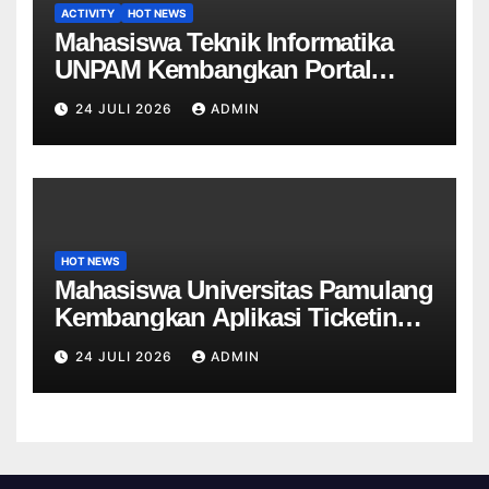
ACTIVITY
HOT NEWS
Mahasiswa Teknik Informatika
UNPAM Kembangkan Portal
Informasi Sekolah Berbasis Web
24 JULI 2026
ADMIN
untuk SDN Curug 4
HOT NEWS
Mahasiswa Universitas Pamulang
Kembangkan Aplikasi Ticketing
Helpdesk untuk Divisi Sapras
24 JULI 2026
ADMIN
Universitas Tangerang raya