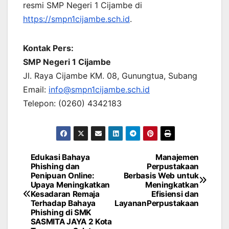
resmi SMP Negeri 1 Cijambe di
https://smpn1cijambe.sch.id
.
Kontak Pers:
SMP Negeri 1 Cijambe
Jl. Raya Cijambe KM. 08, Gunungtua, Subang
Email:
info@smpn1cijambe.sch.id
Telepon: (0260) 4342183
Edukasi Bahaya
Manajemen
Navigasi
Phishing dan
Perpustakaan
Penipuan Online:
Berbasis Web untuk
pos
Upaya Meningkatkan
Meningkatkan
Kesadaran Remaja
Efisiensi dan
Terhadap Bahaya
LayananPerpustakaan
Phishing di SMK
SASMITA JAYA 2 Kota