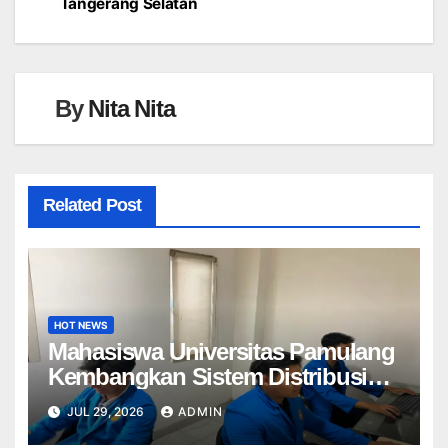
Tangerang Selatan
By
Nita Nita
Related Post
HOT NEWS
Mahasiswa Universitas Pamulang
Kembangkan Sistem Distribusi
Produk Digital Berbasis API dan
JUL 29, 2026
ADMIN
Forum Ticketing Menggunakan