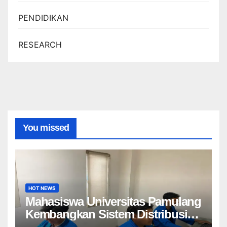
PENDIDIKAN
RESEARCH
You missed
HOT NEWS
Mahasiswa Universitas Pamulang
Kembangkan Sistem Distribusi
Produk Digital Berbasis API dan