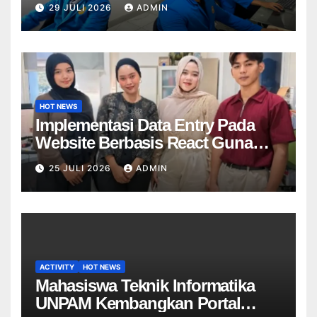
29 JULI 2026
ADMIN
Forum Ticketing Menggunakan
Metode SMART pada PT Chika
Mulya Multimedia
HOT NEWS
Implementasi Data Entry Pada
Website Berbasis React Guna
Meningkatkan Kualitas Data Unit
25 JULI 2026
ADMIN
Di PT Mitra Dekostel Utama
ACTIVITY
HOT NEWS
Mahasiswa Teknik Informatika
UNPAM Kembangkan Portal