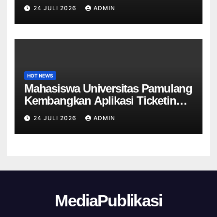
Informasi Sekolah Berbasis Web
24 JULI 2026
ADMIN
untuk SDN Curug 4
HOT NEWS
Mahasiswa Universitas Pamulang
Kembangkan Aplikasi Ticketing
Helpdesk untuk Divisi Sapras
24 JULI 2026
ADMIN
Universitas Tangerang raya
MediaPublikasi