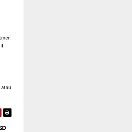
itmen
f.
atau
 SD