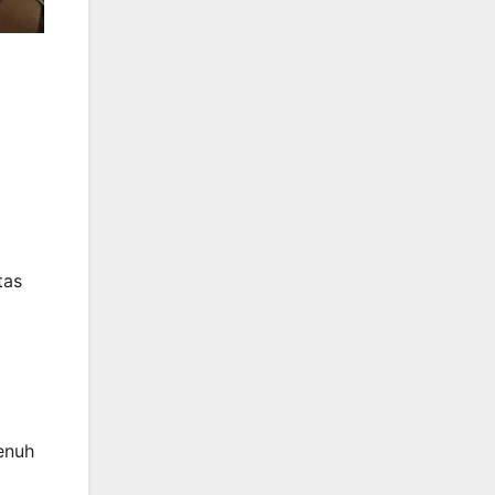
tas
enuh
l