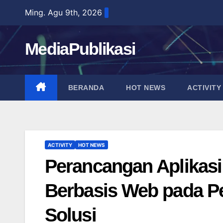
Skip
Ming. Agu 9th, 2026
to
content
MediaPublikasi
BERANDA
HOT NEWS
ACTIVITY
ACTIVITY
HOT NEWS
Perancangan Aplikasi
Berbasis Web pada P
Solusi