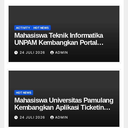
ACTIVITY
HOT NEWS
Mahasiswa Teknik Informatika
UNPAM Kembangkan Portal
Informasi Sekolah Berbasis Web
24 JULI 2026
ADMIN
untuk SDN Curug 4
HOT NEWS
Mahasiswa Universitas Pamulang
Kembangkan Aplikasi Ticketing
Helpdesk untuk Divisi Sapras
24 JULI 2026
ADMIN
Universitas Tangerang raya