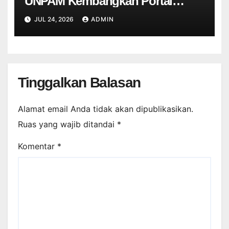
UNPAM Kembangkan Portal
Informasi Sekolah Berbasis Web
JUL 24, 2026
ADMIN
untuk SDN Curug 4
Tinggalkan Balasan
Alamat email Anda tidak akan dipublikasikan.
Ruas yang wajib ditandai
*
Komentar
*