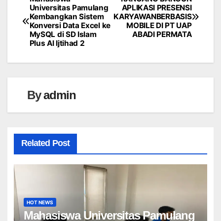
Navigasi
Universitas Pamulang
APLIKASI PRESENSI
Kembangkan Sistem
KARYAWANBERBASIS
pos
Konversi Data Excel ke
MOBILE DI PT UAP
MySQL di SD Islam
ABADI PERMATA
Plus Al Ijtihad 2
By
admin
Related Post
HOT NEWS
Mahasiswa Universitas Pamulang