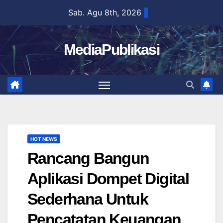
Skip
Sab. Agu 8th, 2026
to
content
MediaPublikasi
HOT NEWS
Rancang Bangun
Aplikasi Dompet Digital
Sederhana Untuk
Pencatatan Keuangan