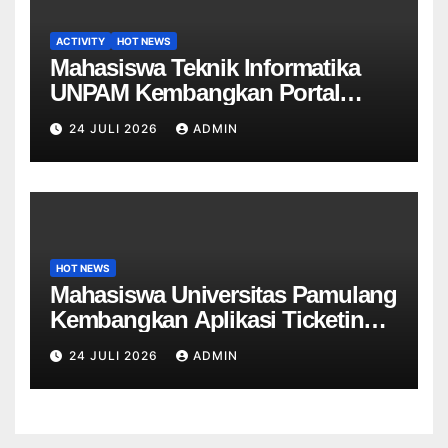
ACTIVITY
HOT NEWS
Mahasiswa Teknik Informatika
UNPAM Kembangkan Portal
Informasi Sekolah Berbasis Web
24 JULI 2026
ADMIN
untuk SDN Curug 4
HOT NEWS
Mahasiswa Universitas Pamulang
Kembangkan Aplikasi Ticketing
Helpdesk untuk Divisi Sapras
24 JULI 2026
ADMIN
Universitas Tangerang raya