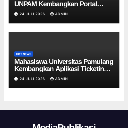
UNPAM Kembangkan Portal
Informasi Sekolah Berbasis Web
24 JULI 2026
ADMIN
untuk SDN Curug 4
HOT NEWS
Mahasiswa Universitas Pamulang
Kembangkan Aplikasi Ticketing
Helpdesk untuk Divisi Sapras
24 JULI 2026
ADMIN
Universitas Tangerang raya
MediaPublikasi