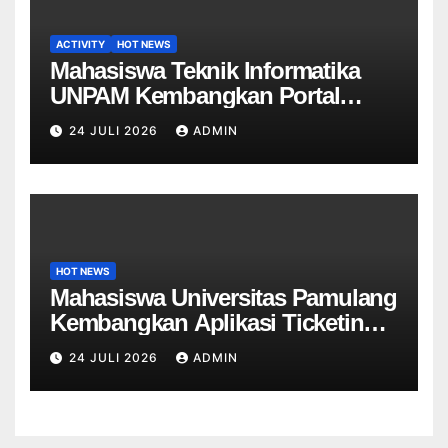
ACTIVITY
HOT NEWS
Mahasiswa Teknik Informatika
UNPAM Kembangkan Portal
Informasi Sekolah Berbasis Web
24 JULI 2026
ADMIN
untuk SDN Curug 4
HOT NEWS
Mahasiswa Universitas Pamulang
Kembangkan Aplikasi Ticketing
Helpdesk untuk Divisi Sapras
24 JULI 2026
ADMIN
Universitas Tangerang raya