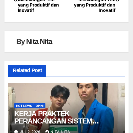
pos
yang Produktif dan
yang Produktif dan
Inovatif
Inovatif
By
Nita Nita
Related Post
HOT NEWS
OPINI
KERJA PRAKTEK
PERANCANGAN SISTEM
PENDUKUNG KEPUTUSAN
JUL 2, 2026
NITA NITA