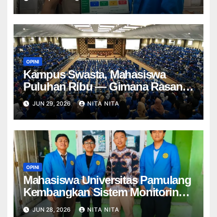
MENENTUKAN SUPPLIER
TELUR TERBAIK BERBASIS
WEBSITE DI KUMO CAKE
OPINI
Kampus Swasta, Mahasiswa
Puluhan Ribu — Gimana Rasanya
Jadi “Anak UNPAM”?
JUN 29, 2026
NITA NITA
OPINI
Mahasiswa Universitas Pamulang
Kembangkan Sistem Monitoring
Kehadiran di SMP
JUN 28, 2026
NITA NITA
Muhammadiyah 37 Parung