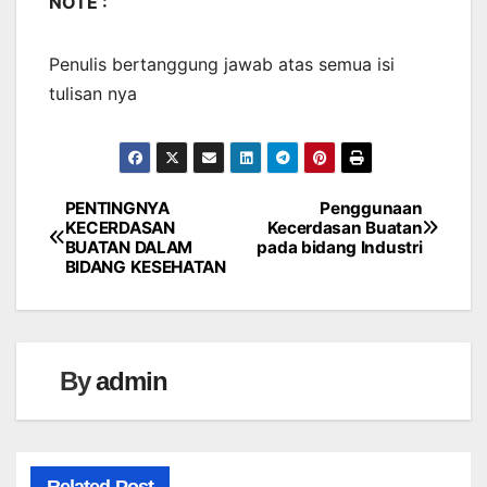
NOTE :
Penulis bertanggung jawab atas semua isi
tulisan nya
PENTINGNYA
Penggunaan
Navigasi
KECERDASAN
Kecerdasan Buatan
BUATAN DALAM
pada bidang Industri
pos
BIDANG KESEHATAN
By
admin
Related Post