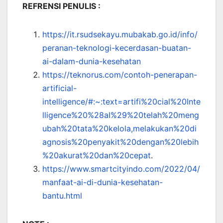
REFRENSI PENULIS :
https://it.rsudsekayu.mubakab.go.id/info/
peranan-teknologi-kecerdasan-buatan-
ai-dalam-dunia-kesehatan
https://teknorus.com/contoh-penerapan-
artificial-
intelligence/#:~:text=artifi%20cial%20Inte
lligence%20%28aI%29%20telah%20meng
ubah%20tata%20kelola,melakukan%20di
agnosis%20penyakit%20dengan%20lebih
%20akurat%20dan%20cepat
.
https://www.smartcityindo.com/2022/04/
manfaat-ai-di-dunia-kesehatan-
bantu.html