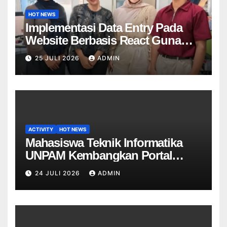
HOT NEWS
Implementasi Data Entry Pada
Website Berbasis React Guna
Meningkatkan Kualitas Data Unit
25 JULI 2026
ADMIN
Di PT Mitra Dekostel Utama
ACTIVITY
HOT NEWS
Mahasiswa Teknik Informatika
UNPAM Kembangkan Portal
Informasi Sekolah Berbasis Web
24 JULI 2026
ADMIN
untuk SDN Curug 4