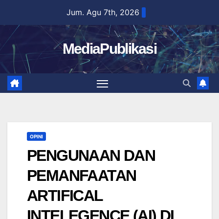
Skip
Jum. Agu 7th, 2026
to
content
MediaPublikasi
OPINI
PENGUNAAN DAN
PEMANFAATAN
ARTIFICAL
INTELEGENCE (AI) DI