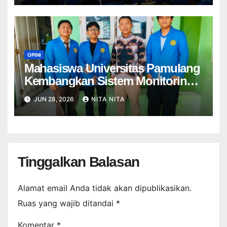
OPINI
Mahasiswa Universitas Pamulang
Kembangkan Sistem Monitoring
Kehadiran di SMP
JUN 28, 2026
NITA NITA
Muhammadiyah 37 Parung
Tinggalkan Balasan
Alamat email Anda tidak akan dipublikasikan.
Ruas yang wajib ditandai
*
Komentar
*