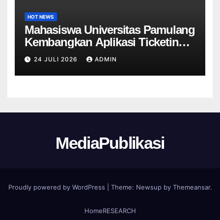
HOT NEWS
Mahasiswa Universitas Pamulang
Kembangkan Aplikasi Ticketing
Helpdesk untuk Divisi Sapras
24 JULI 2026
ADMIN
Universitas Tangerang raya
MediaPublikasi
Proudly powered by WordPress
|
Theme:
Newsup
by
Themeansar
.
Home
RESEARCH