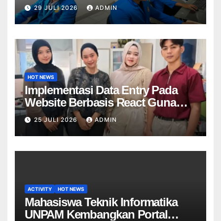
Produk Digital Berbasis API dan
29 JULI 2026
ADMIN
Forum Ticketing Menggunakan
Metode SMART pada PT Chika
Mulya Multimedia
HOT NEWS
Implementasi Data Entry Pada
Website Berbasis React Guna
Meningkatkan Kualitas Data Unit
25 JULI 2026
ADMIN
Di PT Mitra Dekostel Utama
ACTIVITY
HOT NEWS
Mahasiswa Teknik Informatika
UNPAM Kembangkan Portal