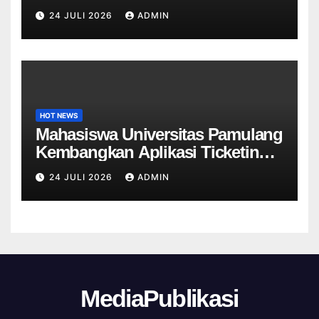
Informasi Sekolah Berbasis Web
24 JULI 2026
ADMIN
untuk SDN Curug 4
HOT NEWS
Mahasiswa Universitas Pamulang
Kembangkan Aplikasi Ticketing
Helpdesk untuk Divisi Sapras
24 JULI 2026
ADMIN
Universitas Tangerang raya
MediaPublikasi