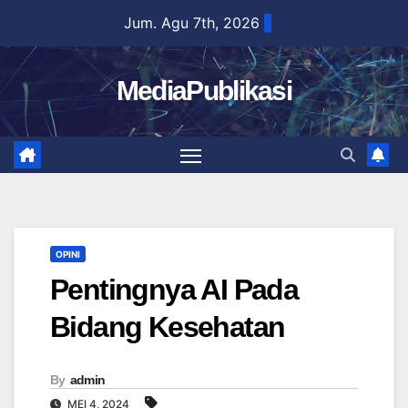
Skip
Jum. Agu 7th, 2026
to
content
MediaPublikasi
OPINI
Pentingnya AI Pada
Bidang Kesehatan
By
admin
MEI 4, 2024