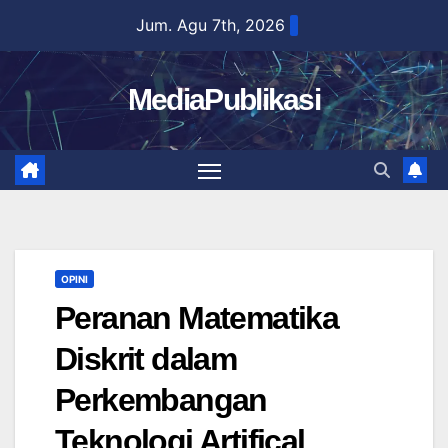
Skip
Jum. Agu 7th, 2026
to
content
MediaPublikasi
OPINI
Peranan Matematika
Diskrit dalam
Perkembangan
Teknologi Artifical