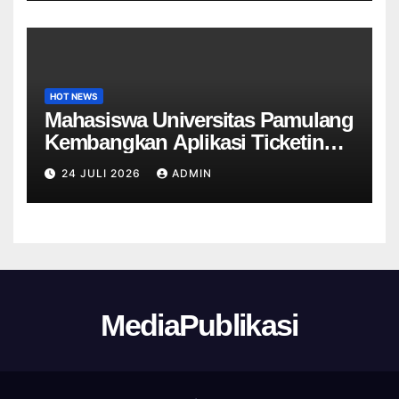
HOT NEWS
Mahasiswa Universitas Pamulang
Kembangkan Aplikasi Ticketing
Helpdesk untuk Divisi Sapras
24 JULI 2026
ADMIN
Universitas Tangerang raya
MediaPublikasi