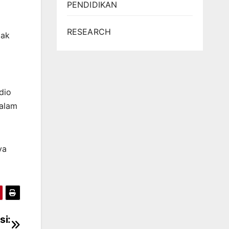
PENDIDIKAN
RESEARCH
dak
dio
dalam
ya
si: