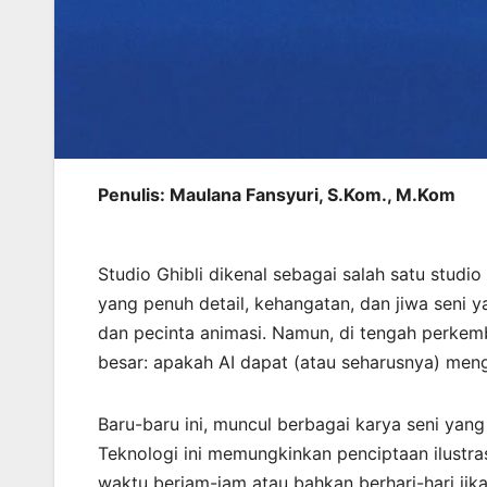
Penulis: Maulana Fansyuri, S.Kom., M.Kom
Studio Ghibli dikenal sebagai salah satu studi
yang penuh detail, kehangatan, dan jiwa seni y
dan pecinta animasi. Namun, di tengah perkem
besar: apakah AI dapat (atau seharusnya) men
Baru-baru ini, muncul berbagai karya seni yan
Teknologi ini memungkinkan penciptaan ilustr
waktu berjam-jam atau bahkan berhari-hari jik