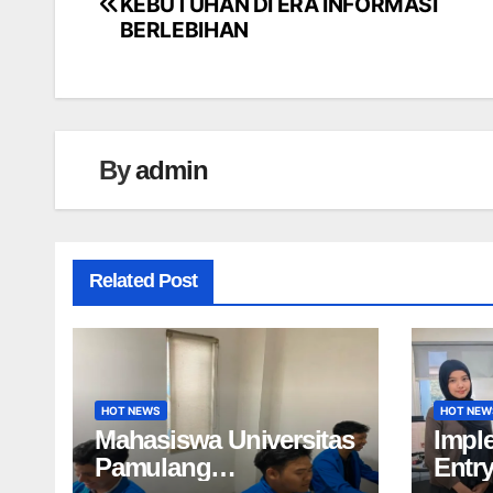
KEBUTUHAN DI ERA INFORMASI
pos
BERLEBIHAN
By
admin
Related Post
HOT NEWS
HOT NEW
Mahasiswa Universitas
Impl
Pamulang
Entr