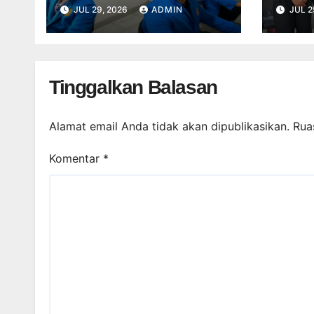
Kembangkan Sistem
Berb
JUL 29, 2026
ADMIN
JUL 2
Distribusi Produk
Meni
Digital Berbasis API
Data 
dan Forum Ticketing
Deko
Menggunakan Metode
Tinggalkan Balasan
SMART pada PT Chika
Mulya Multimedia
Alamat email Anda tidak akan dipublikasikan.
Rua
Komentar
*