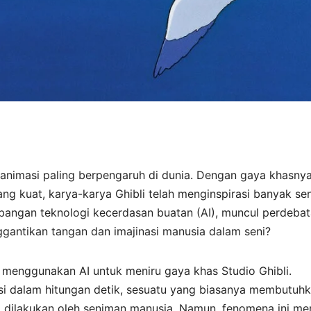
o animasi paling berpengaruh di dunia. Dengan gaya khasny
ang kuat, karya-karya Ghibli telah menginspirasi banyak s
bangan teknologi kecerdasan buatan (AI), muncul perdeba
ggantikan tangan dan imajinasi manusia dalam seni?
g menggunakan AI untuk meniru gaya khas Studio Ghibli.
asi dalam hitungan detik, sesuatu yang biasanya membutuh
a dilakukan oleh seniman manusia. Namun, fenomena ini me