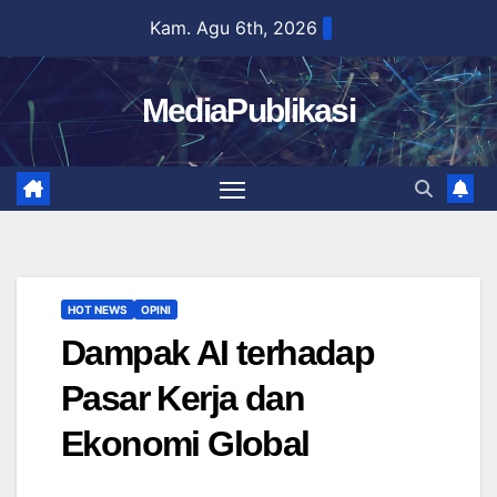
Skip
Kam. Agu 6th, 2026
to
content
MediaPublikasi
HOT NEWS
OPINI
Dampak AI terhadap
Pasar Kerja dan
Ekonomi Global