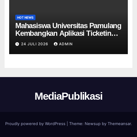
HOT NEWS
Mahasiswa Universitas Pamulang
Kembangkan Aplikasi Ticketing
Helpdesk untuk Divisi Sapras
24 JULI 2026
ADMIN
Universitas Tangerang raya
MediaPublikasi
Proudly powered by WordPress
|
Theme:
Newsup
by
Themeansar
.