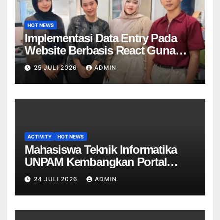
HOT NEWS
Implementasi Data Entry Pada
Website Berbasis React Guna
Meningkatkan Kualitas Data Unit
25 JULI 2026
ADMIN
Di PT Mitra Dekostel Utama
ACTIVITY
HOT NEWS
Mahasiswa Teknik Informatika
UNPAM Kembangkan Portal
Informasi Sekolah Berbasis Web
24 JULI 2026
ADMIN
untuk SDN Curug 4