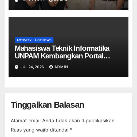
Di PT Mitra Dekostel Utama
ACTIVITY
HOT NEWS
Mahasiswa Teknik Informatika
UNPAM Kembangkan Portal
Informasi Sekolah Berbasis Web
JUL 24, 2026
ADMIN
untuk SDN Curug 4
Tinggalkan Balasan
Alamat email Anda tidak akan dipublikasikan.
Ruas yang wajib ditandai
*