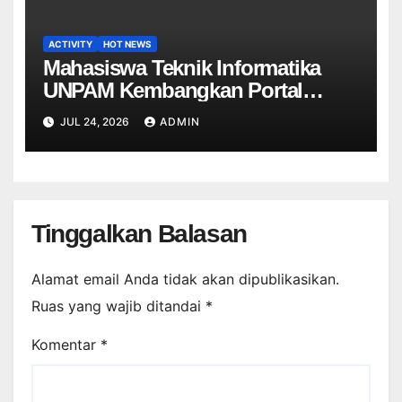
ACTIVITY
HOT NEWS
Mahasiswa Teknik Informatika
UNPAM Kembangkan Portal
Informasi Sekolah Berbasis Web
JUL 24, 2026
ADMIN
untuk SDN Curug 4
Tinggalkan Balasan
Alamat email Anda tidak akan dipublikasikan.
Ruas yang wajib ditandai
*
Komentar
*