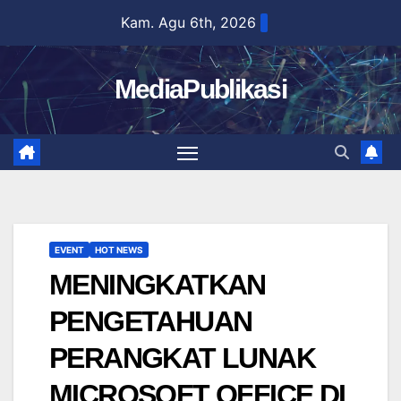
Skip
Kam. Agu 6th, 2026
to
content
MediaPublikasi
EVENT
HOT NEWS
MENINGKATKAN
PENGETAHUAN
PERANGKAT LUNAK
MICROSOFT OFFICE DI