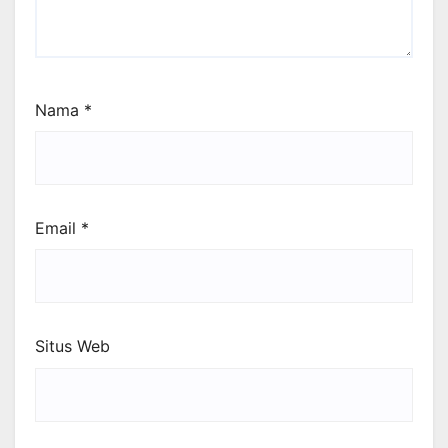
Nama
*
Email
*
Situs Web