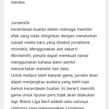
mereka
Jurnalistik
kecerdasan buatan dalam olahraga memiliki
efek yang tidak diinginkan dengan menelurkan
subset media baru yang disebut jurnalisme
otomatis. Menggunakan alat seperti
Wordsmith, penulis dapat membuat narasi
menggunakan bahasa alami sambil
menyertakan statistik dan data.
Untuk meliput lebih banyak game, jurnalis akan
dapat menjangkau audiens yang lebih luas
berkat kecerdasan buatan. Ini berarti memilih
game untuk liputan pers tidak akan dilakukan
lagi. Bisbol Liga Kecil adalah satu-satunya
olahraga yang menggunakan jurnalisme