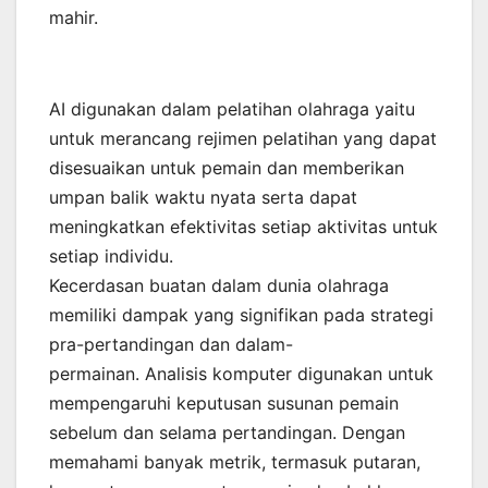
mahir.
AI digunakan dalam pelatihan olahraga yaitu
untuk merancang rejimen pelatihan yang dapat
disesuaikan untuk pemain dan memberikan
umpan balik waktu nyata serta dapat
meningkatkan efektivitas setiap aktivitas untuk
setiap individu.
Kecerdasan buatan dalam dunia olahraga
memiliki dampak yang signifikan pada strategi
pra-pertandingan dan dalam-
permainan. Analisis komputer digunakan untuk
mempengaruhi keputusan susunan pemain
sebelum dan selama pertandingan. Dengan
memahami banyak metrik, termasuk putaran,