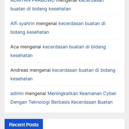
buatan di bidang kesehatan
Alfi syahrin
mengenai
kecerdasan buatan di
bidang kesehatan
Aca
mengenai
kecerdasan buatan di bidang
kesehatan
Andreas
mengenai
kecerdasan buatan di bidang
kesehatan
admin
mengenai
Meningkatkan Keamanan Cyber
Dengan Teknologi Berbasis Kecerdasan Buatan
Recent Posts