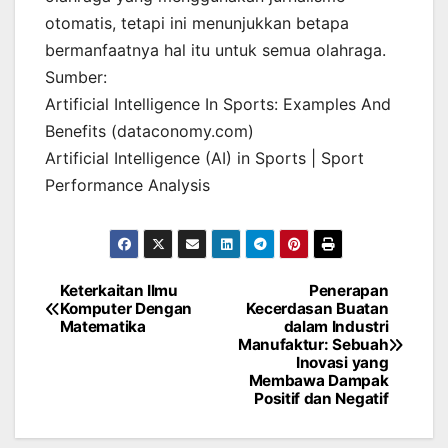
otomatis, tetapi ini menunjukkan betapa
bermanfaatnya hal itu untuk semua olahraga.
Sumber:
Artificial Intelligence In Sports: Examples And
Benefits (dataconomy.com)
Artificial Intelligence (AI) in Sports | Sport
Performance Analysis
Keterkaitan Ilmu
Penerapan
Navigasi
Komputer Dengan
Kecerdasan Buatan
Matematika
dalam Industri
pos
Manufaktur: Sebuah
Inovasi yang
Membawa Dampak
Positif dan Negatif