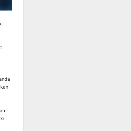
k
t
tanda
rkan
bah
si