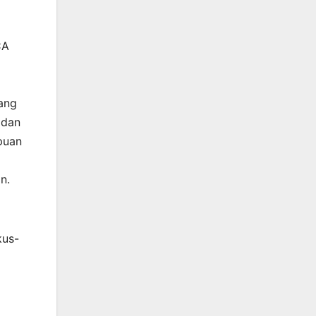
CA
yang
 dan
puan
n.
kus-