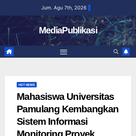
Skip
Jum. Agu 7th, 2026
to
content
MediaPublikasi
HOT NEWS
Mahasiswa Universitas
Pamulang Kembangkan
Sistem Informasi
Monitoring Proyek