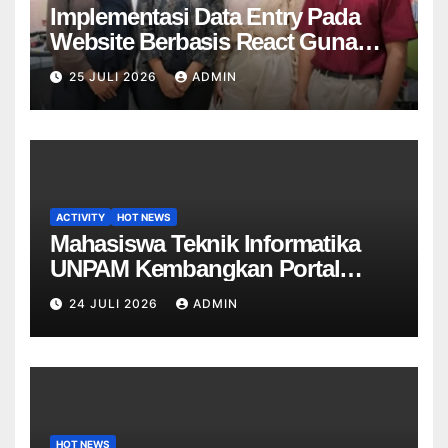
Implementasi Data Entry Pada
Website Berbasis React Guna
Meningkatkan Kualitas Data Unit
25 JULI 2026
ADMIN
Di PT Mitra Dekostel Utama
ACTIVITY
HOT NEWS
Mahasiswa Teknik Informatika
UNPAM Kembangkan Portal
Informasi Sekolah Berbasis Web
24 JULI 2026
ADMIN
untuk SDN Curug 4
HOT NEWS