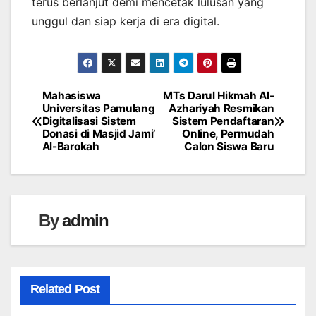
terus berlanjut demi mencetak lulusan yang
unggul dan siap kerja di era digital.
Mahasiswa
MTs Darul Hikmah Al-
Navigasi
Universitas Pamulang
Azhariyah Resmikan
Digitalisasi Sistem
Sistem Pendaftaran
pos
Donasi di Masjid Jami’
Online, Permudah
Al-Barokah
Calon Siswa Baru
By
admin
Related Post