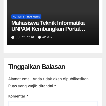
ACTIVITY
HOT NEWS
Mahasiswa Teknik Informatika
UNPAM Kembangkan Portal
Informasi Sekolah Berbasis Web
JUL 24, 2026
ADMIN
untuk SDN Curug 4
Tinggalkan Balasan
Alamat email Anda tidak akan dipublikasikan.
Ruas yang wajib ditandai
*
Komentar
*