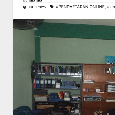
By
Nita Nita
#PENDAFTARAN ONLINE
,
#Un
JUL 3, 2025